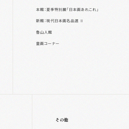
本館：夏季特別展「日本画あれこれ」
新館：現代日本画名品選 Ⅱ
内施設
魯山人館
フロアガイド
童画コーナー
ミュージアムショップ
喫茶室(翆・大観)
茶 室（寿楽庵）
その他