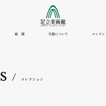
ご利用案内
展覧会
庭 園
庭 園
当館について
コレクシ
s
/
コレクション