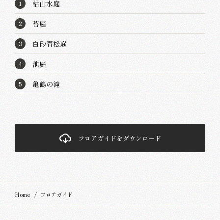
枯山水庭
1
苔庭
2
白砂青松庭
3
池庭
4
亀鶴の滝
5
フロアガイドをダウンロード
Home
フロアガイド