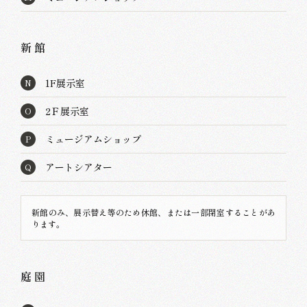
新 館
1F展示室
N
2Ｆ展示室
O
ミュージアムショップ
P
アートシアター
Q
新館のみ、展示替え等のため休館、または一部閉室することがあ
ります。
庭 園