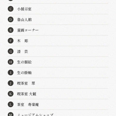
小展示室
C
魯山人館
D
童画コーナー
E
木 彫
F
漆 芸
G
生の額絵
H
生の掛軸
I
喫茶室 翆
J
喫茶室 大観
K
茶室 寿楽庵
L
ミュージアムショップ
M