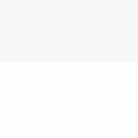
喫茶室(翆・大観)
茶 室（寿楽庵）