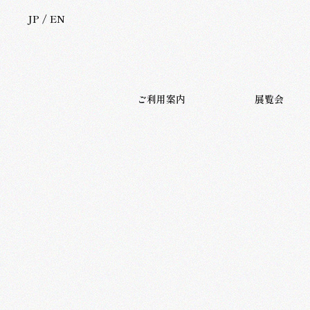
JP
/
EN
Time for Great Gardens.Time for Great Pai
JP
EN
ご利用案内
展覧会