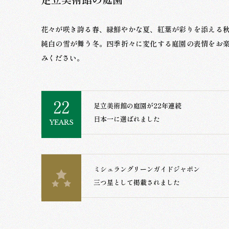
花々が咲き誇る春、緑鮮やかな夏、紅葉が彩りを添える
純白の雪が舞う冬。四季折々に変化する庭園の表情をお
みください。
22
足立美術館の庭園が22年連続
日本一に選ばれました
YEARS
ご利用案内
ミシュラングリーンガイドジャポン
三つ星として掲載されました
開館時間・入館料について
アクセス