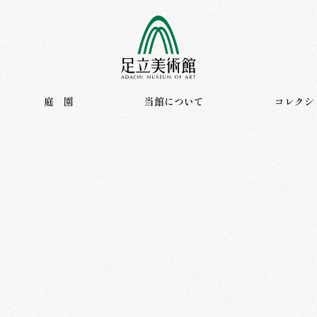
ntings.
ご利用案内
展覧会
庭 園
庭 園
当館について
コレクシ