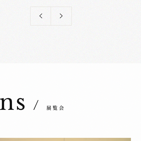
魯山人館
童 画
ons
/
展覧会