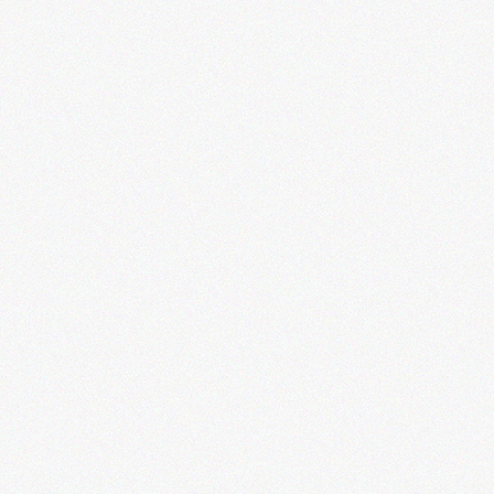
予 告
秋季特別展
侍－日本画の革新に挑んだ7人－
開催中
夏季特別展
会期：2026年8月31日（月）～11月30日（月）
日本画あれこれ
しみじみと楽しむ美の世界
会期：2026年6月1日（月）～8月30日（日）