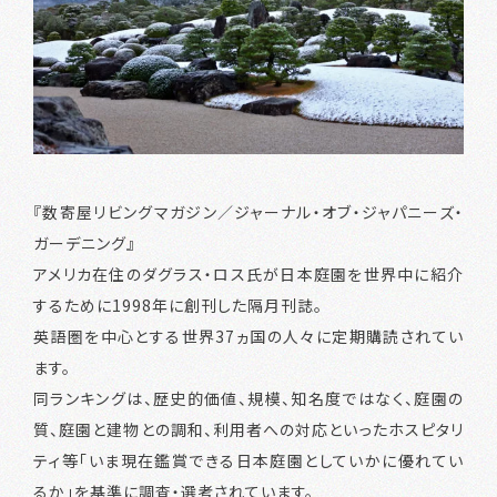
『数寄屋リビングマガジン／ジャーナル・オブ・ジャパニーズ・
ガーデニング』
アメリカ在住のダグラス・ロス氏が日本庭園を世界中に紹介
するために1998年に創刊した隔月刊誌。
英語圏を中心とする世界37ヵ国の人々に定期購読されてい
ます。
同ランキングは、歴史的価値、規模、知名度ではなく、庭園の
質、庭園と建物との調和、利用者への対応といったホスピタリ
ティ等「いま現在鑑賞できる日本庭園としていかに優れてい
るか」を基準に調査・選考されています。