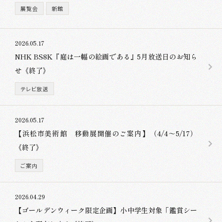
展覧会
新館
2026.05.17
NHK BS8K『庭は一幅の絵画である』5月放送日のお知ら
せ《終了》
テレビ放送
2026.05.17
【浜松市美術館 移動展開催のご案内】（4/4～5/17）
《終了》
ご案内
2026.04.29
【ゴールデンウィーク限定企画】小中学生対象「鑑賞シー