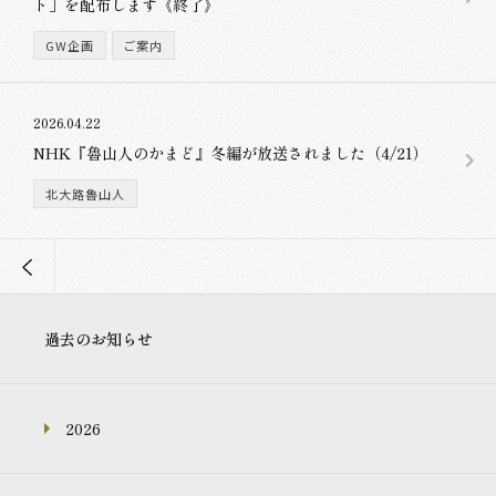
ト」を配布します《終了》
GW企画
ご案内
2026.04.22
NHK『魯山人のかまど』冬編が放送されました（4/21）
北大路魯山人
過去のお知らせ
2026